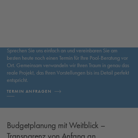
Terminanfrage in einem unserer
Showrooms
Sprechen Sie uns einfach an und vereinbaren Sie am
besten heute noch einen Termin für Ihre Pool-Beratung vor
Ort. Gemeinsam verwandeln wir Ihren Traum in genau das
reale Projekt, das Ihren Vorstellungen bis ins Detail perfekt
entspricht.
TERMIN ANFRAGEN
Budgetplanung mit Weitblick –
Transparenz von Anfang an