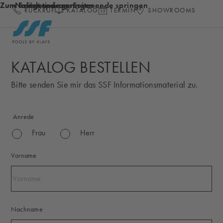
Zum Inhalt springen
Zum Seitenende springen
Zur Navigation am Seitenende springen
RÜCKRUF
KATALOG
TERMIN
SHOWROOMS
Startseite
KATALOG BESTELLEN
Bitte senden Sie mir das SSF Informationsmaterial zu.
Anrede
Frau
Herr
Vorname
Nachname