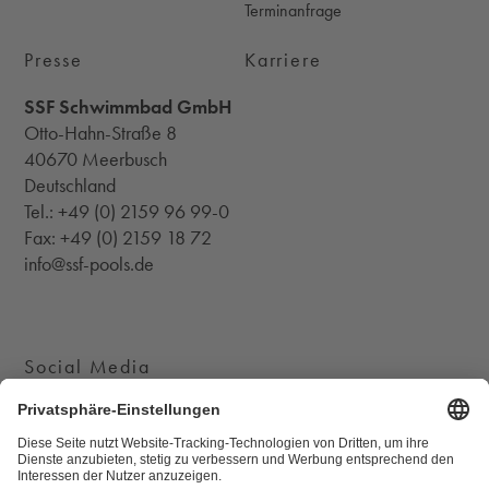
Terminanfrage
Presse
Karriere
SSF Schwimmbad GmbH
Otto-Hahn-Straße 8
40670 Meerbusch
Deutschland
Tel.:
+49 (0) 2159 96 99-0
Fax: +49 (0) 2159 18 72
info@ssf-pools.de
Social Media
KLAFS auf Instagram
KLAFS auf Youtube
KLAFS auf Pinterest
KLAFS auf Facebook